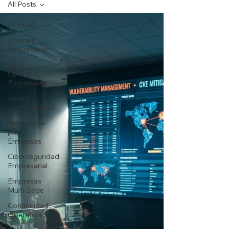
All Posts
All Posts
Internet
Empresarial
Fibra
Óptica
Empresarial
Redes
Empresariales
Tecnología
para
Empresas
Ciberseguridad
Empresarial
Empresas
Multi-Sede
Continuidad
Operativa