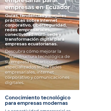
empresarial para
empresas en Ecuador
Guías, tendencias y mejores
prácticas sobre internet
corporativo, ciberseguridad,
redes empresariales,
conectividad multi-sede y
transformación digital para
empresas ecuatorianas.
Descubra cómo mejorar la
infraestructura tecnológica de
su empresa con artículos
especializados sobre redes
empresariales, internet
corporativo y comunicaciones
digitales.
Conocimiento tecnológico
para empresas modernas