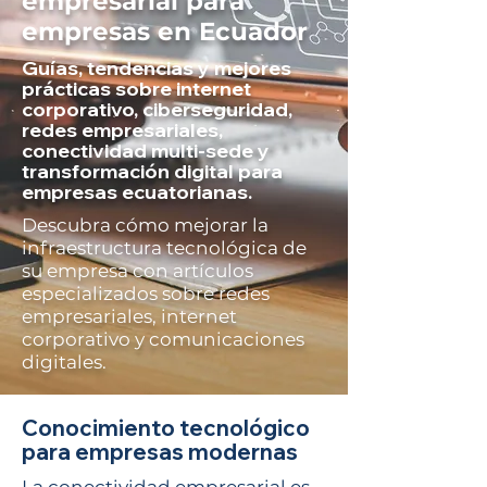
empresarial para
empresas en Ecuador
Guías, tendencias y mejores
prácticas sobre internet
corporativo, ciberseguridad,
redes empresariales,
conectividad multi-sede y
transformación digital para
empresas ecuatorianas.
Descubra cómo mejorar la
infraestructura tecnológica de
su empresa con artículos
especializados sobre redes
empresariales, internet
corporativo y comunicaciones
digitales.
Conocimiento tecnológico
para empresas modernas