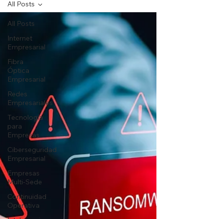
All Posts
All Posts
Internet
Empresarial
Fibra
Óptica
Empresarial
Redes
Empresariales
Tecnología
para
Empresas
Ciberseguridad
Empresarial
Empresas
Multi-Sede
Continuidad
Operativa