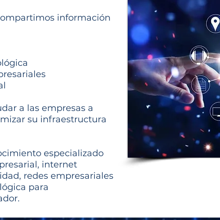
compartimos información
ológica
resariales
al
udar a las empresas a
izar su infraestructura
cimiento especializado
resarial, internet
ridad, redes empresariales
lógica para
ador.