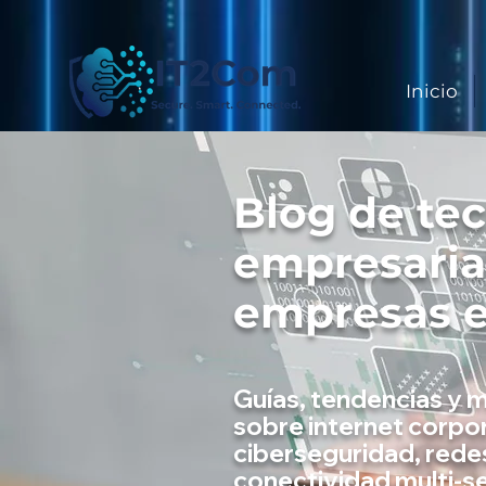
Inicio
Blog de te
empresaria
empresas 
Guías, tendencias y 
sobre internet corpor
ciberseguridad, rede
conectividad multi-s