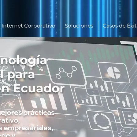
Internet Corporativo
Soluciones
Casos de Éxi
cnología
l para
en Ecuador
mejores prácticas
ativo,
s empresariales,
ede y