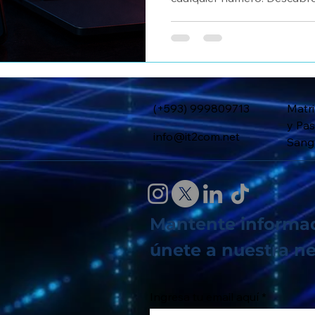
fraudes y cómo proteger a 
(+593) 999809713
Matri
y Pas
info@it2com.net
Sango
Mantente informa
únete a nuestra ne
Ingresa tu email aquí