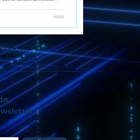
tu empresa.
z: Calle Azogues 77
aje Macas,
lqui-Pichincha
do,
wsletter