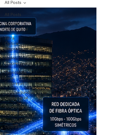
All Posts
All Posts
Internet
Empresarial
Fibra
Óptica
Empresarial
Redes
Empresariales
Tecnología
para
Empresas
Ciberseguridad
Empresarial
Empresas
Multi-Sede
Continuidad
Operativa