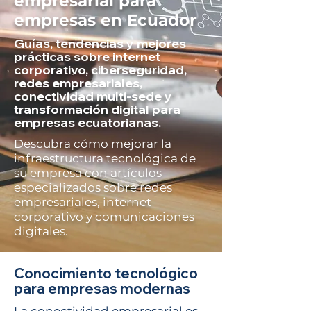
empresarial para
empresas en Ecuador
Guías, tendencias y mejores
prácticas sobre internet
corporativo, ciberseguridad,
redes empresariales,
conectividad multi-sede y
transformación digital para
empresas ecuatorianas.
Descubra cómo mejorar la
infraestructura tecnológica de
su empresa con artículos
especializados sobre redes
empresariales, internet
corporativo y comunicaciones
digitales.
Conocimiento tecnológico
para empresas modernas